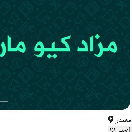
معيذر
أعجبني