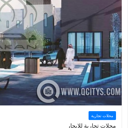
محلات تجارية
محلات تجارية للإيجار
الوكرة
43
متر
السعر إبتداء من