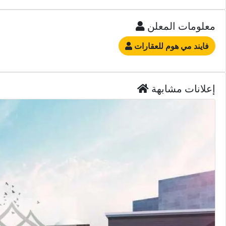
فايند مي هوم للعقارات
إعلانات مشابهة