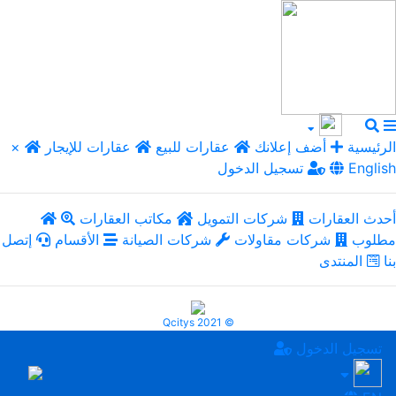
الرئيسية
أضف إعلانك
عقارات للبيع
عقارات للإيجار
×
English
تسجيل الدخول
أحدث العقارات
شركات التمويل
مكاتب العقارات
مطلوب
شركات مقاولات
شركات الصيانة
الأقسام
إتصل
بنا
المنتدى
Qcitys 2021 ©
تسجيل الدخول