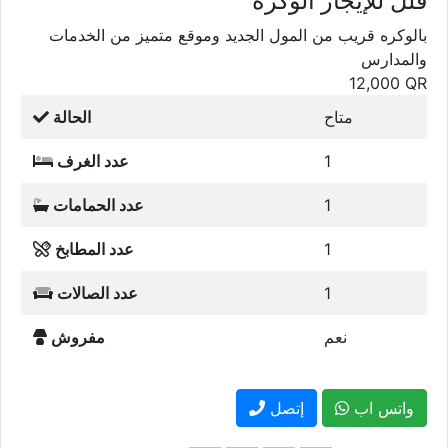
نعم
مفروش
واتس اب
إتصل
شارك :
معلومات المعلن
غلف سكاي لاين العقارية
إعلانات مشابهة
فلل
فلل للبيع