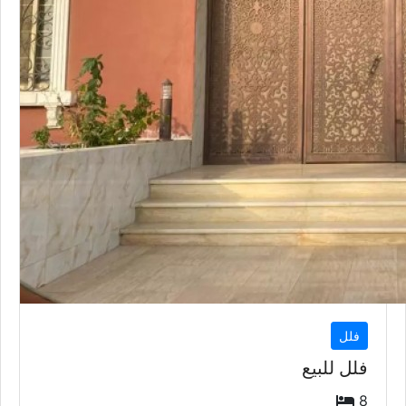
فلل
فلل للبيع
8
+5
625
متر
السعر إبتداء من
2,800,000
QAR
التعليقات
أضف تعليق
كيو سيتي