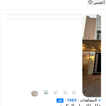
أعجبني
1363
المشاهدات :
|
فلل
فلل للإيجار الوكرة
بالوكره قريب من المول الجديد وموقع متميز من الخدمات
والمدارس
12,000
QR
متاح
الحالة
1
عدد الغرف
1
عدد الحمامات
1
عدد المطابخ
1
عدد الصالات