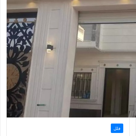
فلل
فلل للبيع
الرياض
5
5
300
متر
السعر إبتداء من
1,140,000
QAR