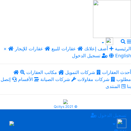
الرئيسية
أضف إعلانك
عقارات للبيع
عقارات للإيجار
×
English
تسجيل الدخول
أحدث العقارات
شركات التمويل
مكاتب العقارات
مطلوب
شركات مقاولات
شركات الصيانة
الأقسام
إتصل
بنا
المنتدى
Qcitys 2021 ©
تسجيل الدخول