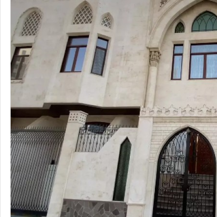
فلل
فلل للإيجار
4
5
230
متر
السعر إبتداء من
12,500
QAR