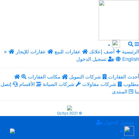
الرئيسية
أضف إعلانك
عقارات للبيع
عقارات للإيجار
×
English
تسجيل الدخول
أحدث العقارات
شركات التمويل
مكاتب العقارات
مطلوب
شركات مقاولات
شركات الصيانة
الأقسام
إتصل
بنا
المنتدى
Qcitys 2021 ©
تسجيل الدخول