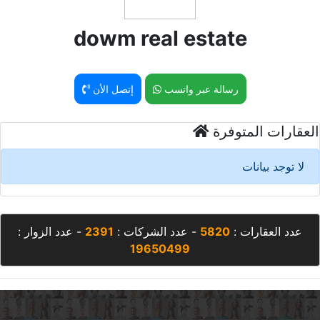
dowm real estate
رسالة عبر واتسب
إتصل الأن
العقارات المتوفرة
لا توجد بيانات
عدد العقارات :
5820
- عدد الشركات :
2391
- عدد الزوار :
19650499