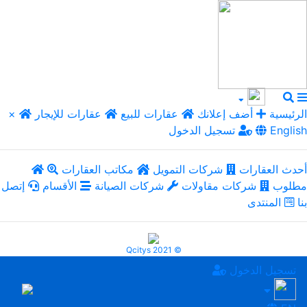
الرئيسية
أضف إعلانك
عقارات للبيع
عقارات للإيجار
×
English
تسجيل الدخول
أحدث العقارات
شركات التمويل
مكاتب العقارات
مطلوب
شركات مقاولات
شركات الصيانة
الأقسام
إتصل
بنا
المنتدى
Qcitys 2021 ©
تسجيل الدخول