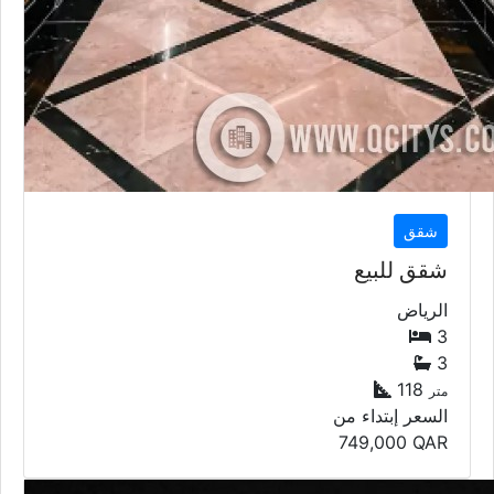
شقق
شقق للبيع
الرياض
3
3
118
متر
السعر إبتداء من
749,000
QAR