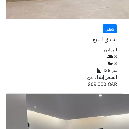
شقق
شقق للبيع
الرياض
3
3
128
متر
السعر إبتداء من
909,000
QAR