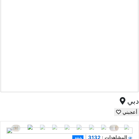
دبي
أعجبني
3132
المشاهدات :
|
شقق