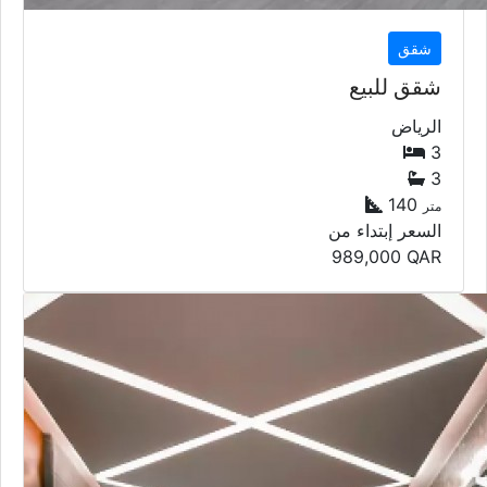
شقق
شقق للبيع
الرياض
3
3
140
متر
السعر إبتداء من
989,000
QAR