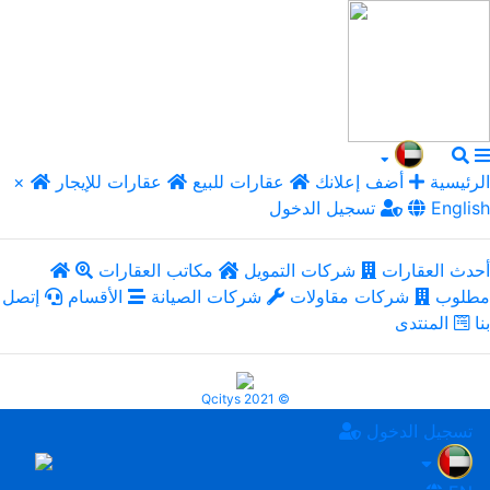
الرئيسية
أضف إعلانك
عقارات للبيع
عقارات للإيجار
×
English
تسجيل الدخول
أحدث العقارات
شركات التمويل
مكاتب العقارات
مطلوب
شركات مقاولات
شركات الصيانة
الأقسام
إتصل
بنا
المنتدى
Qcitys 2021 ©
تسجيل الدخول