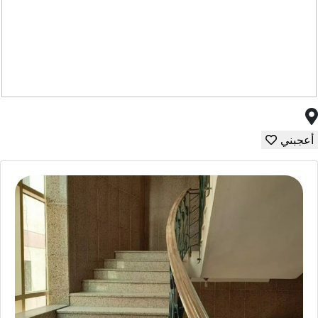
أعجبني