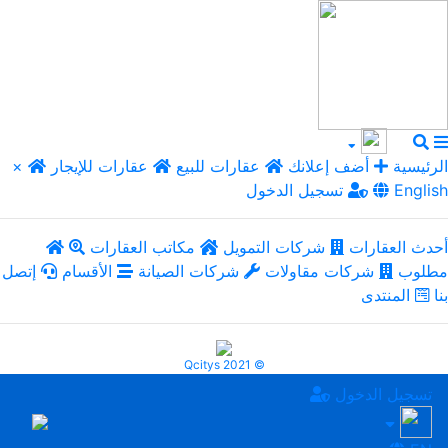
الرئيسية
أضف إعلانك
عقارات للبيع
عقارات للإيجار
×
English
تسجيل الدخول
أحدث العقارات
شركات التمويل
مكاتب العقارات
مطلوب
شركات مقاولات
شركات الصيانة
الأقسام
إتصل
بنا
المنتدى
Qcitys 2021 ©
تسجيل الدخول