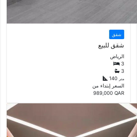
شقق
شقق للبيع
الرياض
3
3
140
متر
السعر إبتداء من
989,000
QAR