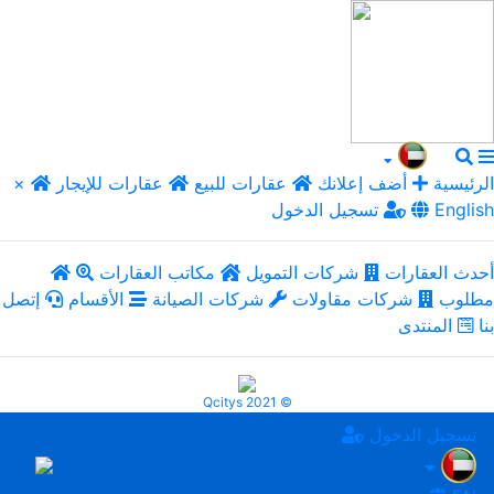
الرئيسية
أضف إعلانك
عقارات للبيع
عقارات للإيجار
×
English
تسجيل الدخول
أحدث العقارات
شركات التمويل
مكاتب العقارات
مطلوب
شركات مقاولات
شركات الصيانة
الأقسام
إتصل
بنا
المنتدى
Qcitys 2021 ©
تسجيل الدخول