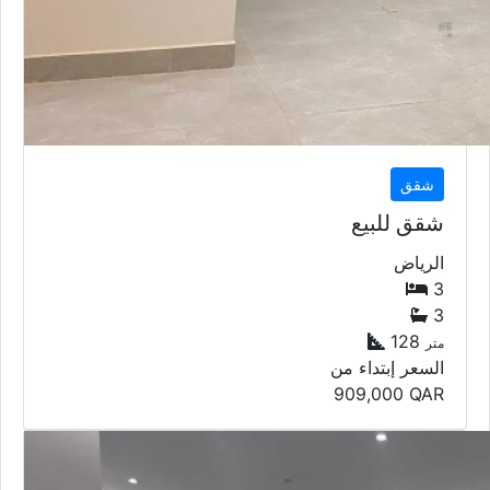
شقق
شقق للبيع
الرياض
3
3
128
متر
السعر إبتداء من
909,000
QAR