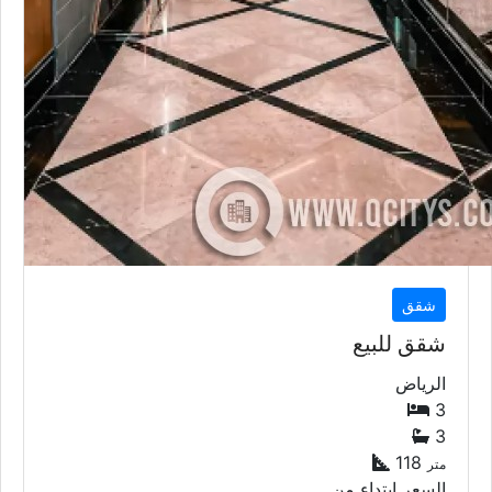
شقق
شقق للبيع
الرياض
3
3
118
متر
السعر إبتداء من