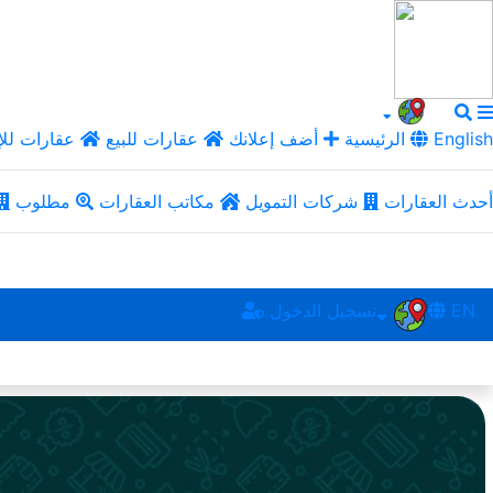
English
الرئيسية
أضف إعلانك
عقارات للبيع
عقارات للإ
أحدث العقارات
شركات التمويل
مكاتب العقارات
مطلوب
EN
تسجيل الدخول