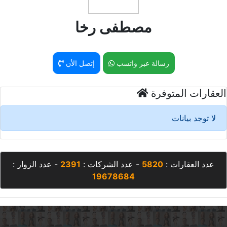
مصطفى رخا
رسالة عبر واتسب
إتصل الأن
العقارات المتوفرة
لا توجد بيانات
عدد العقارات :
5820
- عدد الشركات :
2391
- عدد الزوار :
19678684