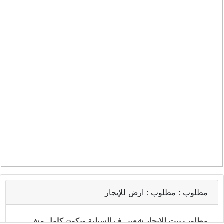
مطلوب :
مطلوب : ارض للإيجار
‏مطلوب بيت للإيجار شعبي ف السيلية ويكون كامل مش