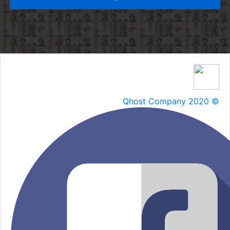
Qhost Company 2020 ©