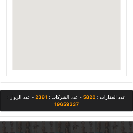
عدد العقارات :
5820
- عدد الشركات :
2391
- عدد الزوار :
19659337