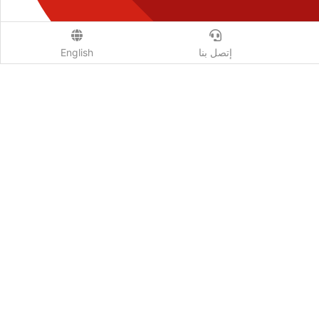
إتصل بنا
English
إتصل بنا
من نحن
شروط الاستخدام
الخصوصية
أسئلة وإجابات
إعلانات