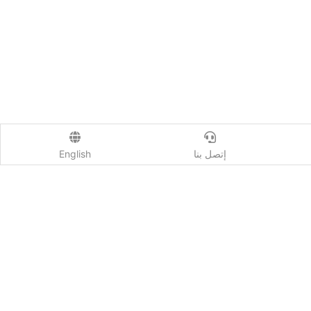
إتصل بنا
English
إتصل بنا
من نحن
شروط الاستخدام
الخصوصية
أسئلة وإجابات
إعلانات