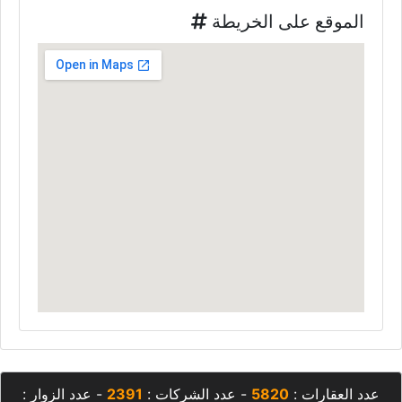
الموقع على الخريطة
عدد العقارات :
5820
- عدد الشركات :
2391
- عدد الزوار :