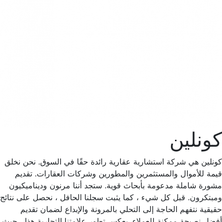
كونلين
كونلين هي شركة استشارية عقارية رائدة حقًا في السوق. نحن نخلق
قيمة للأموال والمستثمرين والمطورين وشركات العقارات. تقديم
مشورة شاملة مدعومة بأبحاث قوية. ستجد أننا مرنون وديناميكيون
ومبتكرون. قبل كل شيء ، كما يثبت سجلنا الحافل ، نحصل على نتائج
حقيقية نتفهم الحاجة إلى التحلي بالمرونة والإبداع لضمان تقديم
أفضل نصيحة ممكنة للعملاء. يعكس تطور علامتنا التجارية هذا ، حيث