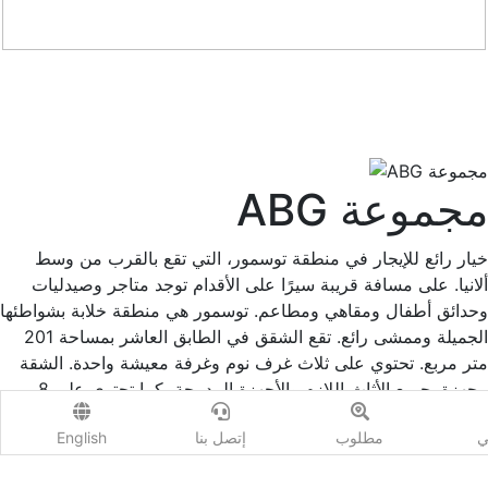
ABG مجموعة
خيار رائع للإيجار في منطقة توسمور، التي تقع بالقرب من وسط
ألانيا. على مسافة قريبة سيرًا على الأقدام توجد متاجر وصيدليات
وحدائق أطفال ومقاهي ومطاعم. توسمور هي منطقة خلابة بشواطئها
الجميلة وممشى رائع. تقع الشقق في الطابق العاشر بمساحة 201
متر مربع. تحتوي على ثلاث غرف نوم وغرفة معيشة واحدة. الشقة
مجهزة بجميع الأثاث اللازم والأجهزة المدمجة، كما تحتوي على 8
أسرة. المجمع السكني نفسه جديد وله بنية تحتية ممتازة: ملعب تنس
ي
مطلوب
إتصل بنا
English
وملاعب كرة طائرة وكرة سلة ومسبح مع منزلقات وصالة ألعاب
رياضية وحمام تقليدي وبلياردو وأكثر من ذلك بكثير. يقع على بعد