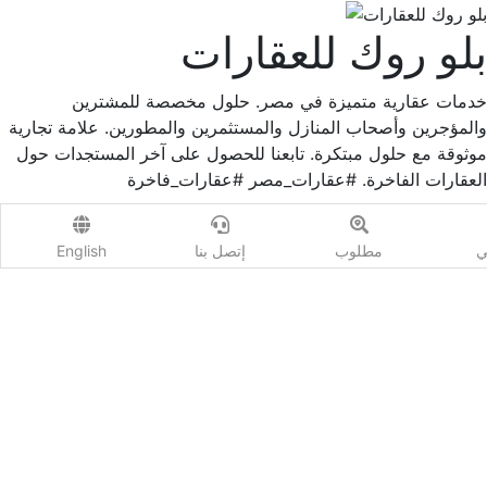
بلو روك للعقارات
خدمات عقارية متميزة في مصر. حلول مخصصة للمشترين
والمؤجرين وأصحاب المنازل والمستثمرين والمطورين. علامة تجارية
موثوقة مع حلول مبتكرة. تابعنا للحصول على آخر المستجدات حول
العقارات الفاخرة. #عقارات_مصر #عقارات_فاخرة
مكاتب العقارات -> فضية
ي
مطلوب
إتصل بنا
English
عدد العقارات : 3
مصر - القاهرة
إتصل الأن