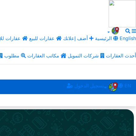
English
الرئيسية
أضف إعلانك
عقارات للبيع
عقارات للإ
أحدث العقارات
شركات التمويل
مكاتب العقارات
مطلوب
EN
تسجيل الدخول