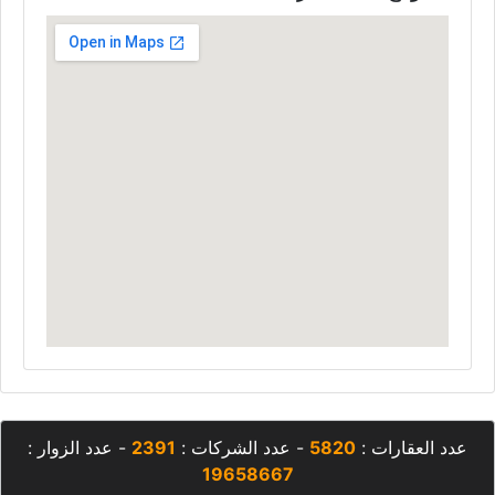
عدد العقارات :
5820
- عدد الشركات :
2391
- عدد الزوار :
19658667