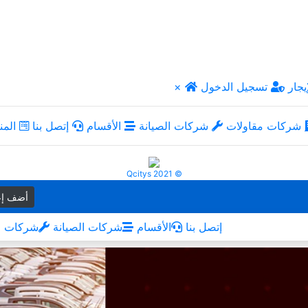
يجار
تسجيل الدخول
×
شركات مقاولات
شركات الصيانة
الأقسام
إتصل بنا
المن
Qcitys 2021 ©
أضف إع
إتصل بنا
الأقسام
شركات الصيانة
شركات م