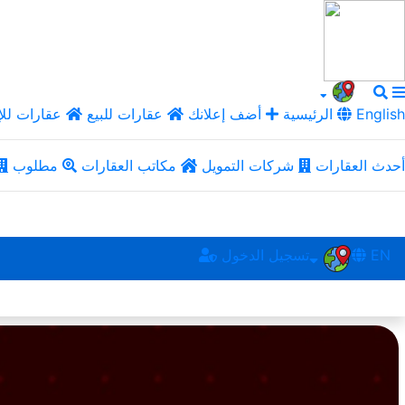
English
الرئيسية
أضف إعلانك
عقارات للبيع
عقارات للإ
أحدث العقارات
شركات التمويل
مكاتب العقارات
مطلوب
EN
تسجيل الدخول