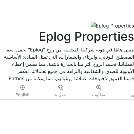
Eplog Properties
يحمل اسم "Eplog" معنى هامًا في هوية شركتنا المشتقة من روح
المصطلح اليوناني، والرثاء، والشعارات، التي تمثل المبادئ الأساسية
لعملياتنا. تجسد الروح التزامنا بالجدارة بالثقة، مما يضمن إعطاء
الأولوية للصدق والشفافية والنزاهة في جميع تعاملاتنا. تعكس
Pathos فهمنا العميق لاحتياجات عملائنا ورغباتهم، مما يمكننا من
إنشاء اتصالات هادفة وتقديم حلول مخصصة. تمثل الشعارات التزامنا
بالاحترافية والخبرة، مدعومة بخبرتنا الواسعة في الصناعة. إذا كنت
ي
مطلوب
إتصل بنا
English
تتطلع إلى الشراء أو البيع أو التطوير في دبي فلا تتردد في الاتصال بنا
وسنكون سعداء بمساعدتك. سالك زهور بكالوريوس. م مخرج +971
55 247 7432
saliq@eplogproperties.com