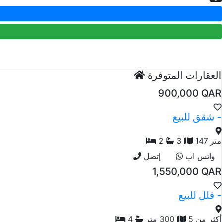
العقارات المتوفرة
900,000 QAR
شقق للبيع -
147 متر
3
2
واتس اب
إتصل
1,550,000 QAR
فلل للبيع -
أكثر من 5
300 متر
4