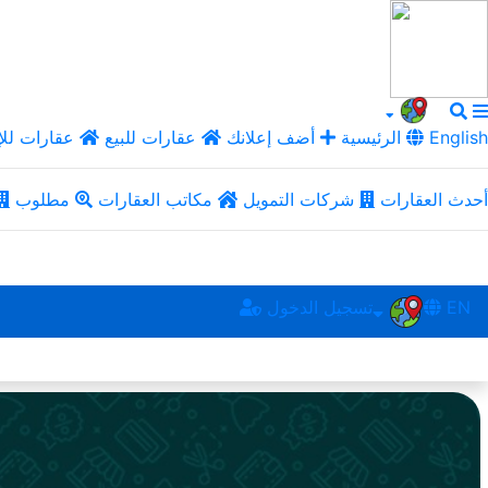
English
الرئيسية
أضف إعلانك
عقارات للبيع
عقارات للإ
أحدث العقارات
شركات التمويل
مكاتب العقارات
مطلوب
EN
تسجيل الدخول