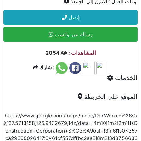
أوقات العمل :
الإتنين إلى الجمعة
إتصل
رسالة عبر واتسب
المشاهدات :
2054
شارك :
الخدمات
الموقع على الخريطة
https://www.google.com/maps/place/DaeWoo+E%26C/
@37.5713158,126.9432679,14z/data=!4m10!1m2!2m1!1sC
onstruction+Corporation+S%C3%A9oul+!3m6!1s0x357
ca29300026417:0x61cf557dffbc2aa8!8m2!3d37.56636