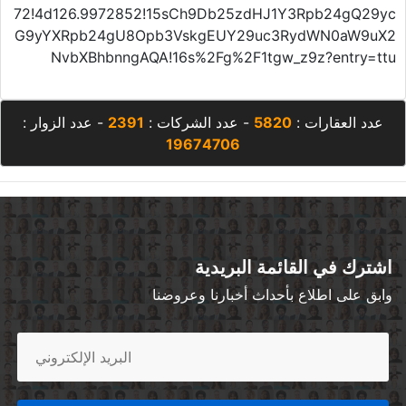
72!4d126.9972852!15sCh9Db25zdHJ1Y3Rpb24gQ29yc
G9yYXRpb24gU8Opb3VskgEUY29uc3RydWN0aW9uX2
NvbXBhbnngAQA!16s%2Fg%2F1tgw_z9z?entry=ttu
عدد العقارات :
5820
- عدد الشركات :
2391
- عدد الزوار :
19674706
اشترك في القائمة البريدية
وابق على اطلاع بأحداث أخبارنا وعروضنا