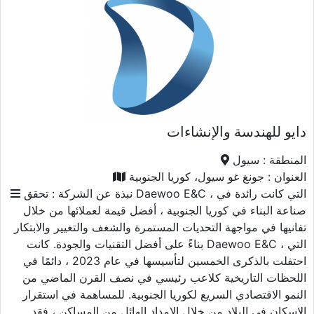
دايو للهندسة والإنشاءات
المنطقة :
سيول
العنوان :
جونغ غو سيول، كوريا الجنوبية
نبذة عن الشركة :
تحقق Daewoo E&C ، التي كانت رائدة في
صناعة البناء في كوريا الجنوبية ، أفضل قيمة لعملائها من خلال
تفانيها في مواجهة التحديات المستمرة والشغف والتغيير والابتكار
بناءً على أفضل التقنيات والجودة. كانت Daewoo E&C ، التي
احتفلت بالذكرى الخمسين لتأسيسها في عام 2023 ، دائمًا في
اللحظات التاريخية كلاعب رئيسي في نصف القرن الماضي من
النمو الاقتصادي السريع لكوريا الجنوبية. للمساهمة في استقرار
الإسكان في البلاد من خلال الإمداد الهائل من المساكن ، فقد