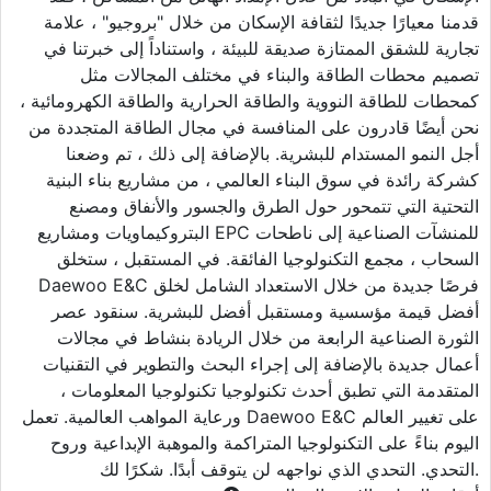
قدمنا ​​معيارًا جديدًا لثقافة الإسكان من خلال "بروجيو" ، علامة
تجارية للشقق الممتازة صديقة للبيئة ، واستناداً إلى خبرتنا في
تصميم محطات الطاقة والبناء في مختلف المجالات مثل
كمحطات للطاقة النووية والطاقة الحرارية والطاقة الكهرومائية ،
نحن أيضًا قادرون على المنافسة في مجال الطاقة المتجددة من
أجل النمو المستدام للبشرية. بالإضافة إلى ذلك ، تم وضعنا
كشركة رائدة في سوق البناء العالمي ، من مشاريع بناء البنية
التحتية التي تتمحور حول الطرق والجسور والأنفاق ومصنع
البتروكيماويات ومشاريع EPC للمنشآت الصناعية إلى ناطحات
السحاب ، مجمع التكنولوجيا الفائقة. في المستقبل ، ستخلق
Daewoo E&C فرصًا جديدة من خلال الاستعداد الشامل لخلق
أفضل قيمة مؤسسية ومستقبل أفضل للبشرية. سنقود عصر
الثورة الصناعية الرابعة من خلال الريادة بنشاط في مجالات
أعمال جديدة بالإضافة إلى إجراء البحث والتطوير في التقنيات
المتقدمة التي تطبق أحدث تكنولوجيا تكنولوجيا المعلومات ،
ورعاية المواهب العالمية. تعمل Daewoo E&C على تغيير العالم
اليوم بناءً على التكنولوجيا المتراكمة والموهبة الإبداعية وروح
التحدي. التحدي الذي نواجهه لن يتوقف أبدًا. شكرًا لك.