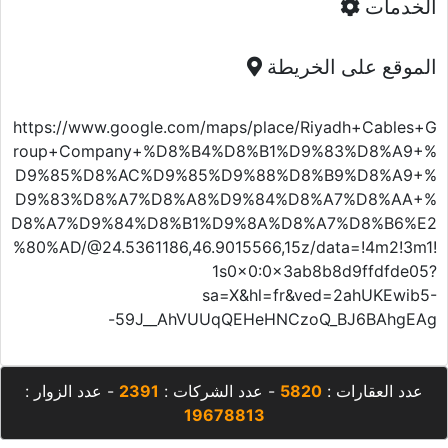
الخدمات
الموقع على الخريطة
https://www.google.com/maps/place/Riyadh+Cables+G
roup+Company+%D8%B4%D8%B1%D9%83%D8%A9+%
D9%85%D8%AC%D9%85%D9%88%D8%B9%D8%A9+%
D9%83%D8%A7%D8%A8%D9%84%D8%A7%D8%AA+%
D8%A7%D9%84%D8%B1%D9%8A%D8%A7%D8%B6%E2
%80%AD/@24.5361186,46.9015566,15z/data=!4m2!3m1!
1s0x0:0x3ab8b8d9ffdfde05?
sa=X&hl=fr&ved=2ahUKEwib5-
-59J__AhVUUqQEHeHNCzoQ_BJ6BAhgEAg
عدد العقارات :
5820
- عدد الشركات :
2391
- عدد الزوار :
19678813