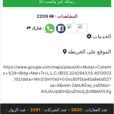
رسالة عبر واتسب
المشاهدات :
2209
شارك :
الخدمات
الموقع على الخريطة
https://www.google.com/maps/place/Al+Mutaz+Cerami
c+%26+Bldg+Mat+Tr+L.L.C./@25.3242943,55.4013003
,15z/data=!4m2!3m1!1s0x0:0xc80f5ba40a8ebd52?
sa=X&ved=2ahUKEwj_xsDNscr-
AhUAUqQEHQcuDVoQ_BJ6BAhTEAg
عدد العقارات :
5820
- عدد الشركات :
2391
- عدد الزوار :