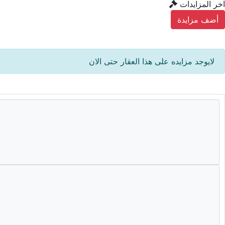
آخر المزايدات
أضف مزايدة
لايوجد مزايده على هذا العقار حتى الان