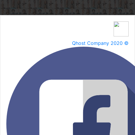
Qhost Company 2020 ©