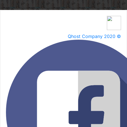
Qhost Company 2020 ©