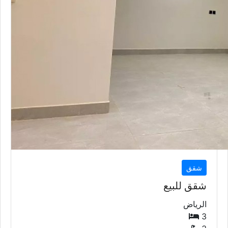
شقق
شقق للبيع
الرياض
3