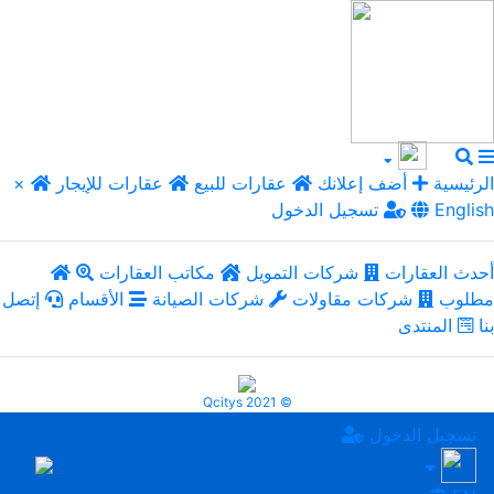
الرئيسية
أضف إعلانك
عقارات للبيع
عقارات للإيجار
×
English
تسجيل الدخول
أحدث العقارات
شركات التمويل
مكاتب العقارات
مطلوب
شركات مقاولات
شركات الصيانة
الأقسام
إتصل
بنا
المنتدى
Qcitys 2021 ©
تسجيل الدخول