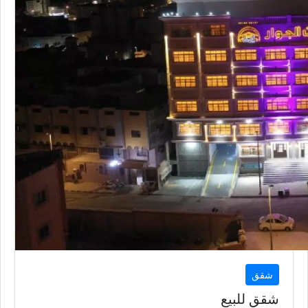
شقق
شقق للبيع