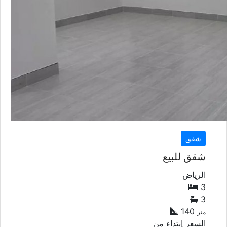
شقق
شقق للبيع
الرياض
3
3
140
متر
السعر إبتداء من