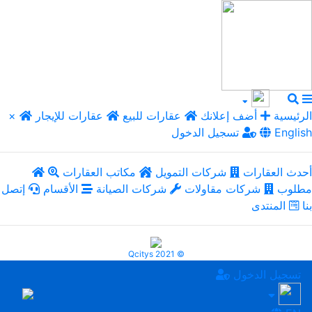
الرئيسية
أضف إعلانك
عقارات للبيع
عقارات للإيجار
×
English
تسجيل الدخول
أحدث العقارات
شركات التمويل
مكاتب العقارات
مطلوب
شركات مقاولات
شركات الصيانة
الأقسام
إتصل
بنا
المنتدى
Qcitys 2021 ©
تسجيل الدخول