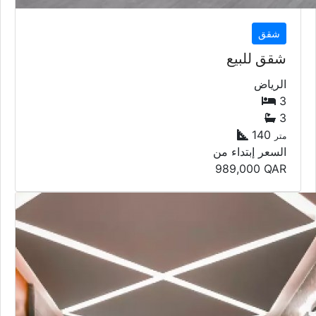
شقق
شقق للبيع
الرياض
3
3
140
متر
السعر إبتداء من
989,000
QAR