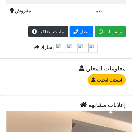
نعم
مفروش
واتس اب
إتصل
بيانات إضافية
شارك :
معلومات المعلن
ايستت ايجنت
إعلانات مشابهة