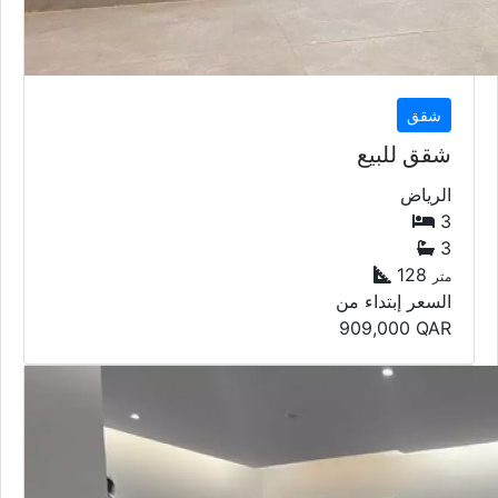
شقق
شقق للبيع
الرياض
3
3
128
متر
السعر إبتداء من
909,000
QAR