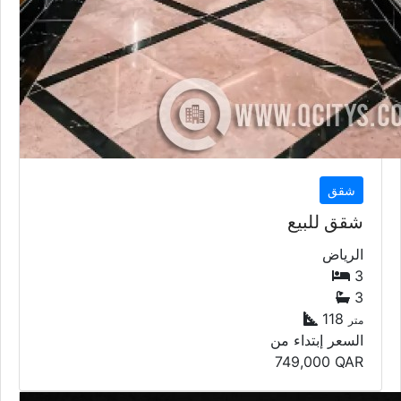
شقق
شقق للبيع
الرياض
3
3
118
متر
السعر إبتداء من
749,000
QAR