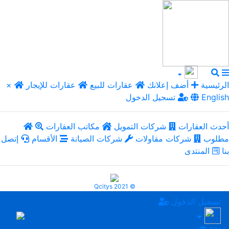
الرئيسية
أضف إعلانك
عقارات للبيع
عقارات للإيجار
×
English
تسجيل الدخول
أحدث العقارات
شركات التمويل
مكاتب العقارات
مطلوب
شركات مقاولات
شركات الصيانة
الأقسام
إتصل
بنا
المنتدى
Qcitys 2021 ©
تسجيل الدخول