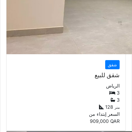
شقق
شقق للبيع
الرياض
3
3
128
متر
السعر إبتداء من
909,000
QAR