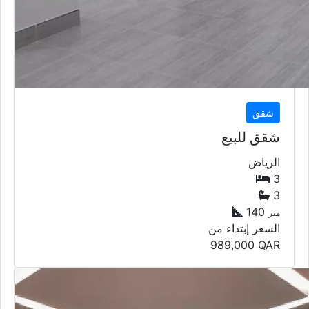
شقق
شقق للبيع
الرياض
3
3
140
متر
السعر إبتداء من
989,000
QAR