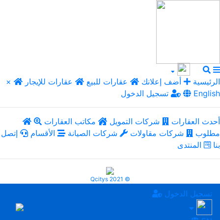
الرئيسية
أضف إعلانك
عقارات للبيع
عقارات للإيجار
×
English
تسجيل الدخول
أحدث العقارات
شركات التمويل
مكاتب العقارات
مطلوب
شركات مقاولات
شركات الصيانة
الأقسام
إتصل
بنا
المنتدى
Qcitys 2021 ©
تسجيل الدخول