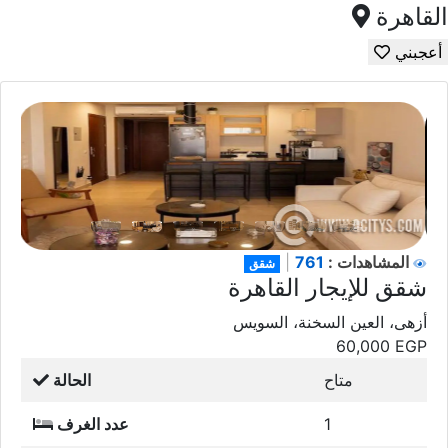
القاهرة
أعجبني
761
المشاهدات :
|
شقق
شقق للإيجار القاهرة
أزهى، العين السخنة، السويس
60,000
EGP
متاح
الحالة
1
عدد الغرف