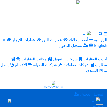
الرئيسية
أضف إعلانك
عقارات للبيع
عقارات للإيجار
×
English
تسجيل الدخول
أحدث العقارات
شركات التمويل
مكاتب العقارات
مطلوب
شركات مقاولات
شركات الصيانة
الأقسام
إتصل
بنا
المنتدى
Qcitys 2021 ©
تسجيل الدخول