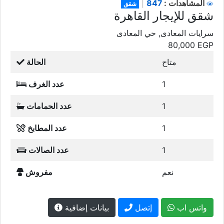
847
المشاهدات :
|
شقق
شقق للإيجار القاهرة
سرايات المعادى, حي المعادى
80,000
EGP
متاح
الحالة
1
عدد الغرف
1
عدد الحمامات
1
عدد المطابخ
1
عدد الصالات
نعم
مفروش
واتس اب
إتصل
بيانات إضافية