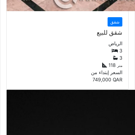
شقق
شقق للبيع
الرياض
3
3
118
متر
السعر إبتداء من
749,000
QAR