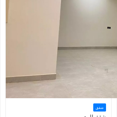
شقق
شقق للبيع