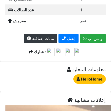
1
عدد الصالات
نعم
مفروش
واتس اب
إتصل
بيانات إضافية
شارك :
معلومات المعلن
HelloHome
إعلانات مشابهة