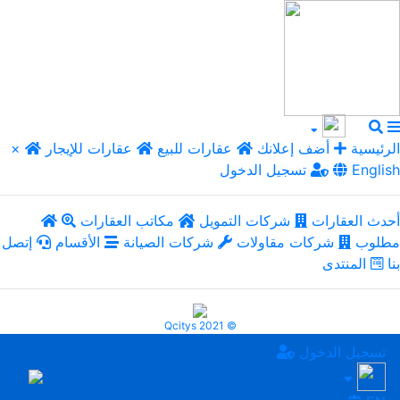
الرئيسية
أضف إعلانك
عقارات للبيع
عقارات للإيجار
×
English
تسجيل الدخول
أحدث العقارات
شركات التمويل
مكاتب العقارات
مطلوب
شركات مقاولات
شركات الصيانة
الأقسام
إتصل
بنا
المنتدى
Qcitys 2021 ©
تسجيل الدخول