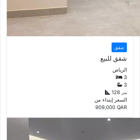
شقق
شقق للبيع
الرياض
3
3
128
متر
السعر إبتداء من
909,000
QAR