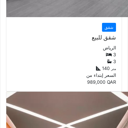
شقق
شقق للبيع
الرياض
3
3
140
متر
السعر إبتداء من
989,000
QAR