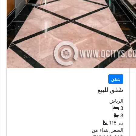
شقق
شقق للبيع
الرياض
3
3
118
متر
السعر إبتداء من