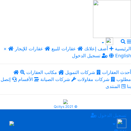
الرئيسية
أضف إعلانك
عقارات للبيع
عقارات للإيجار
×
English
تسجيل الدخول
أحدث العقارات
شركات التمويل
مكاتب العقارات
مطلوب
شركات مقاولات
شركات الصيانة
الأقسام
إتصل
بنا
المنتدى
Qcitys 2021 ©
تسجيل الدخول