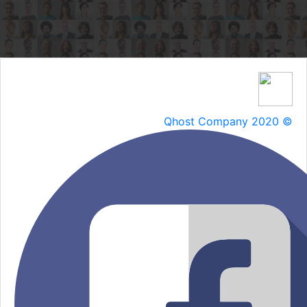
Qhost Company 2020 ©