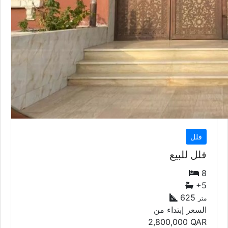
فلل
فلل للبيع
8
+5
625
متر
السعر إبتداء من
2,800,000
QAR