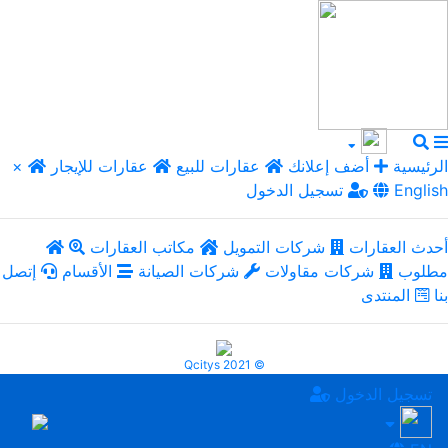
الرئيسية
أضف إعلانك
عقارات للبيع
عقارات للإيجار
×
English
تسجيل الدخول
أحدث العقارات
شركات التمويل
مكاتب العقارات
مطلوب
شركات مقاولات
شركات الصيانة
الأقسام
إتصل
بنا
المنتدى
Qcitys 2021 ©
تسجيل الدخول