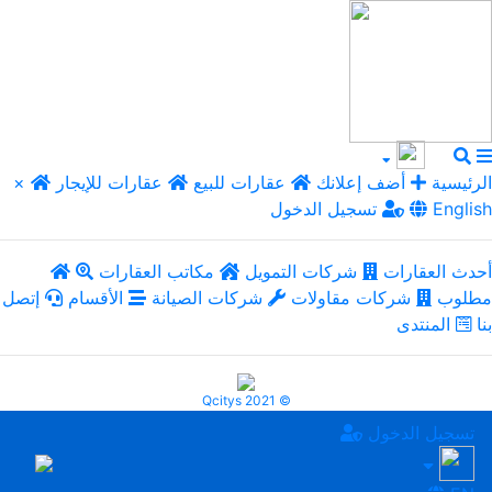
الرئيسية
أضف إعلانك
عقارات للبيع
عقارات للإيجار
×
English
تسجيل الدخول
أحدث العقارات
شركات التمويل
مكاتب العقارات
مطلوب
شركات مقاولات
شركات الصيانة
الأقسام
إتصل
بنا
المنتدى
Qcitys 2021 ©
تسجيل الدخول