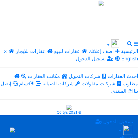
الرئيسية
أضف إعلانك
عقارات للبيع
عقارات للإيجار
×
English
تسجيل الدخول
أحدث العقارات
شركات التمويل
مكاتب العقارات
مطلوب
شركات مقاولات
شركات الصيانة
الأقسام
إتصل
بنا
المنتدى
Qcitys 2021 ©
تسجيل الدخول