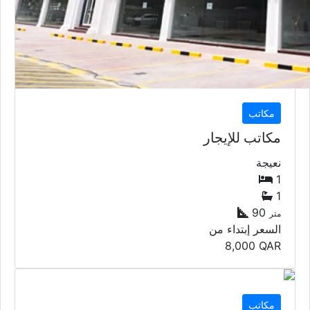
مكاتب
مكاتب للإيجار
نعيجة
1
1
90
متر
السعر إبتداء من
8,000
QAR
مكاتب