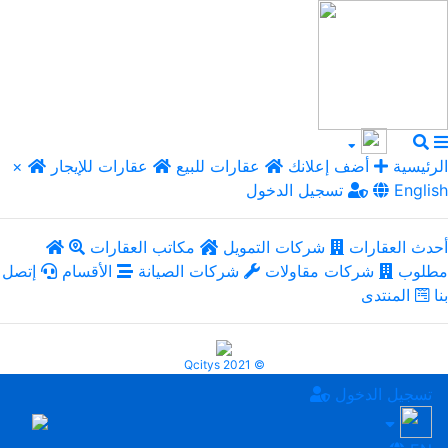
الرئيسية
أضف إعلانك
عقارات للبيع
عقارات للإيجار
×
English
تسجيل الدخول
أحدث العقارات
شركات التمويل
مكاتب العقارات
مطلوب
شركات مقاولات
شركات الصيانة
الأقسام
إتصل
بنا
المنتدى
Qcitys 2021 ©
تسجيل الدخول