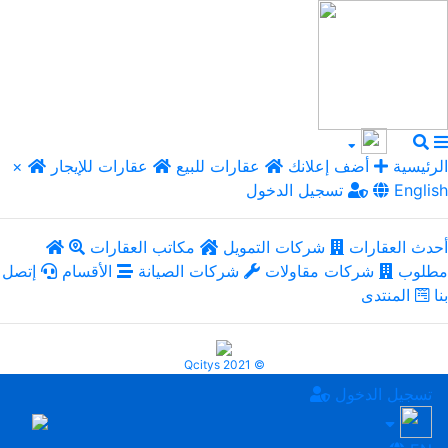
الرئيسية
أضف إعلانك
عقارات للبيع
عقارات للإيجار
×
English
تسجيل الدخول
أحدث العقارات
شركات التمويل
مكاتب العقارات
مطلوب
شركات مقاولات
شركات الصيانة
الأقسام
إتصل
بنا
المنتدى
Qcitys 2021 ©
تسجيل الدخول