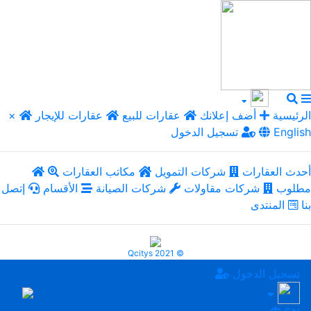
الرئيسية
أضف إعلانك
عقارات للبيع
عقارات للإيجار
×
English
تسجيل الدخول
أحدث العقارات
شركات التمويل
مكاتب العقارات
مطلوب
شركات مقاولات
شركات الصيانة
الأقسام
إتصل
بنا
المنتدى
Qcitys 2021 ©
تسجيل الدخول