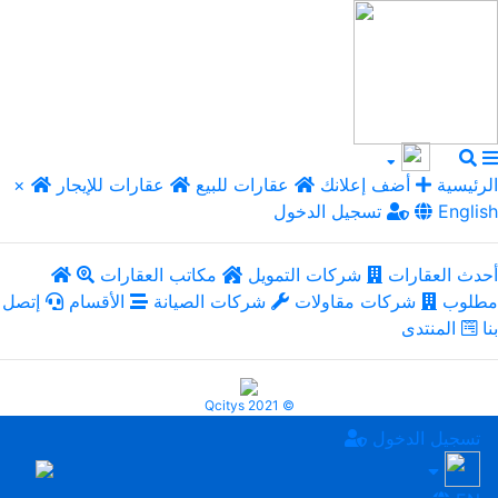
الرئيسية
أضف إعلانك
عقارات للبيع
عقارات للإيجار
×
English
تسجيل الدخول
أحدث العقارات
شركات التمويل
مكاتب العقارات
مطلوب
شركات مقاولات
شركات الصيانة
الأقسام
إتصل
بنا
المنتدى
Qcitys 2021 ©
تسجيل الدخول