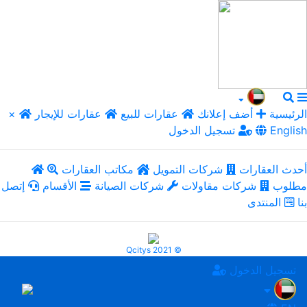
الرئيسية
أضف إعلانك
عقارات للبيع
عقارات للإيجار
×
English
تسجيل الدخول
أحدث العقارات
شركات التمويل
مكاتب العقارات
مطلوب
شركات مقاولات
شركات الصيانة
الأقسام
إتصل
بنا
المنتدى
Qcitys 2021 ©
تسجيل الدخول