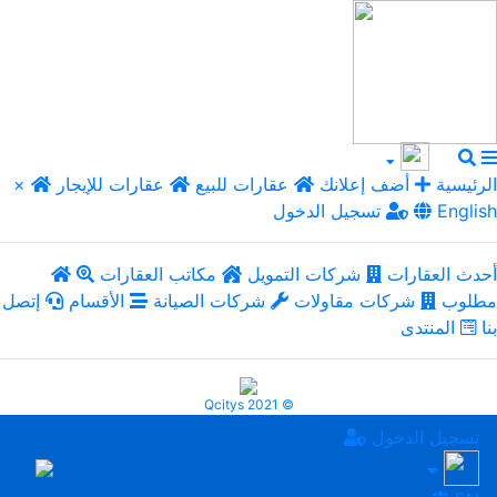
الرئيسية
أضف إعلانك
عقارات للبيع
عقارات للإيجار
×
English
تسجيل الدخول
أحدث العقارات
شركات التمويل
مكاتب العقارات
مطلوب
شركات مقاولات
شركات الصيانة
الأقسام
إتصل
بنا
المنتدى
Qcitys 2021 ©
تسجيل الدخول