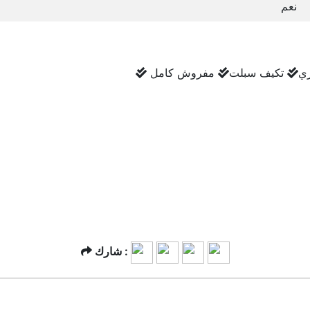
نعم
ي
تكيف سبلت
مفروش كامل
شارك :