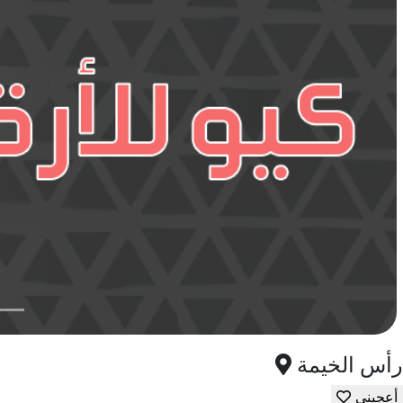
رأس الخيمة
أعجبني