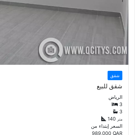
شقق
شقق للبيع
الرياض
3
3
140
متر
السعر إبتداء من
989,000
QAR