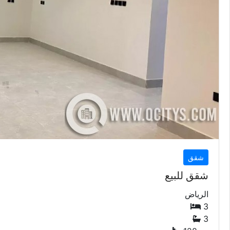
شقق
شقق للبيع
الرياض
3
3