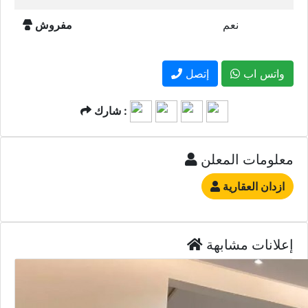
نعم
مفروش
واتس اب
إتصل
شارك :
معلومات المعلن
ازدان العقارية
إعلانات مشابهة