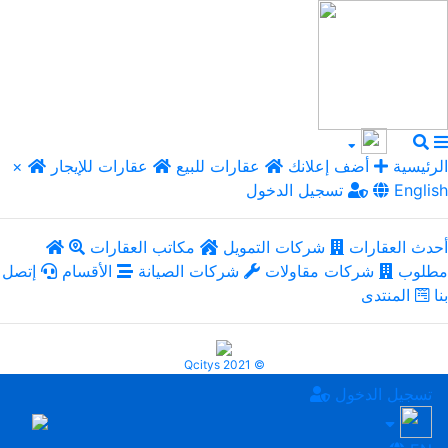
الرئيسية
أضف إعلانك
عقارات للبيع
عقارات للإيجار
×
English
تسجيل الدخول
أحدث العقارات
شركات التمويل
مكاتب العقارات
مطلوب
شركات مقاولات
شركات الصيانة
الأقسام
إتصل
بنا
المنتدى
Qcitys 2021 ©
تسجيل الدخول