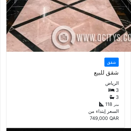
شقق
شقق للبيع
الرياض
3
3
118
متر
السعر إبتداء من
749,000
QAR