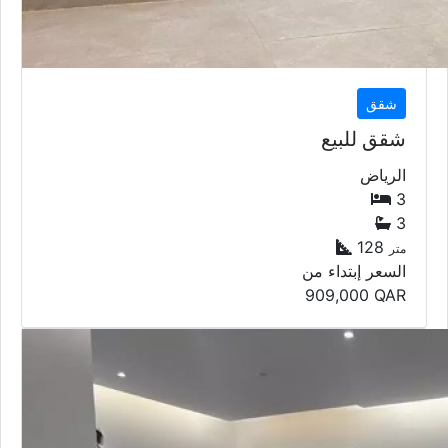
شقق
شقق للبيع
الرياض
3
3
128
متر
السعر إبتداء من
909,000
QAR