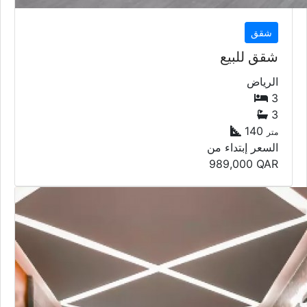
شقق
شقق للبيع
الرياض
3
3
140
متر
السعر إبتداء من
989,000
QAR