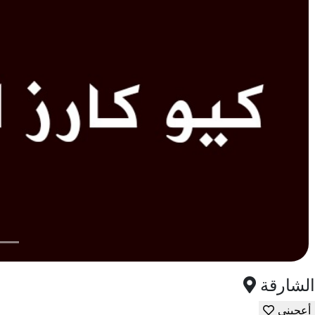
الشارقة
أعجبني