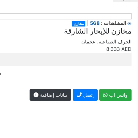
568
المشاهدات :
|
مخازن
مخازن للإيجار الشارقة
الجرف الصناعية، عجمان
8,333
AED
32
واتس اب
إتصل
بيانات إضافية