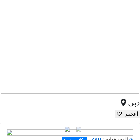
دبي
أعجبني
740
المشاهدات :
|
مكاتب مجهزة