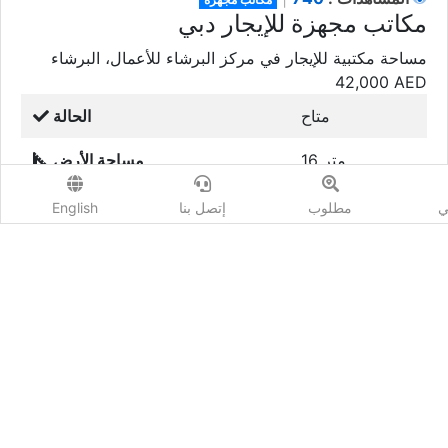
مكاتب مجهزة للإيجار دبي
مساحة مكتبية للإيجار في مركز البرشاء للأعمال، البرشاء
42,000
AED
متاح
الحالة
16 متر
مساحة الأرض
ي
مطلوب
إتصل بنا
English
واتس اب
إتصل
بيانات إضافية
شارك :