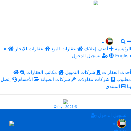
الرئيسية
أضف إعلانك
عقارات للبيع
عقارات للإيجار
×
English
تسجيل الدخول
أحدث العقارات
شركات التمويل
مكاتب العقارات
مطلوب
شركات مقاولات
شركات الصيانة
الأقسام
إتصل
بنا
المنتدى
Qcitys 2021 ©
تسجيل الدخول