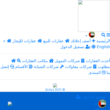
الرئيسية
أضف إعلانك
عقارات للبيع
عقارات للإيجار
×
English
تسجيل الدخول
أحدث العقارات
شركات التمويل
مكاتب العقارات
مطلوب
شركات مقاولات
شركات الصيانة
الأقسام
إتصل
بنا
المنتدى
Qcitys 2021 ©
تسجيل الدخول