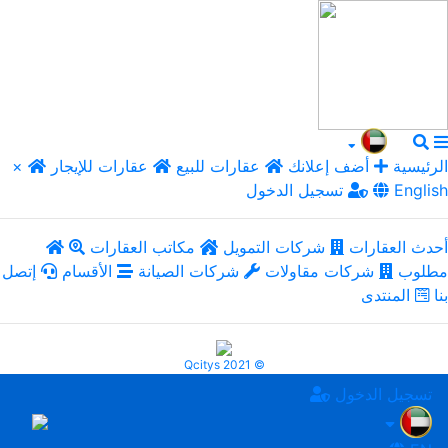
الرئيسية
أضف إعلانك
عقارات للبيع
عقارات للإيجار
×
English
تسجيل الدخول
أحدث العقارات
شركات التمويل
مكاتب العقارات
مطلوب
شركات مقاولات
شركات الصيانة
الأقسام
إتصل
بنا
المنتدى
Qcitys 2021 ©
تسجيل الدخول