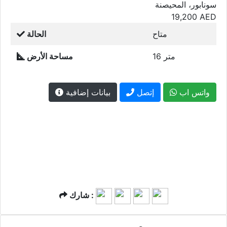
سونابور، المحيصنة
19,200
AED
متاح
الحالة
16 متر
مساحة الأرض
واتس اب
إتصل
بيانات إضافية
شارك :